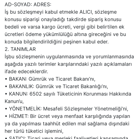
AD-SOYAD: ADRES:
İş bu sözleşmeyi kabul etmekle ALICI, sözleşme
konusu siparişi onayladığı takdirde sipariş konusu
bedeli ve varsa kargo ücreti, vergi gibi belirtilen ek
ücretleri ödeme yükümlülüğü altına gireceğini ve bu
konuda bilgilendirildiğini peşinen kabul eder.
2. TANIMLAR
İşbu sözleşmenin uygulanmasında ve yorumlanmasında
aşağıda yazılı terimler karşılarındaki yazılı açıklamaları
ifade edeceklerdir.
• BAKAN: Gümrük ve Ticaret Bakanı’nı,
• BAKANLIK: Gümrük ve Ticaret Bakanlığı’nı,
• KANUN: 6502 sayılı Tüketicinin Korunması Hakkında
Kanun’u,
• YÖNETMELİK: Mesafeli Sözleşmeler Yönetmeliği’ni,
• HİZMET: Bir ücret veya menfaat karşılığında yapılan
ya da yapılması taahhüt edilen mal sağlama dışındaki
her türlü tüketici işlemini,
• SATICI: Ticari veya mesleki faaliyetleri kapsamında