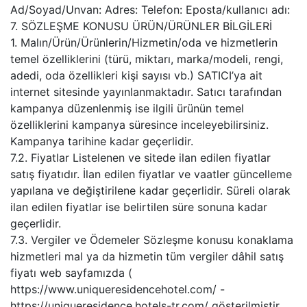
Ad/Soyad/Unvan: Adres: Telefon: Eposta/kullanıcı adı:
7. SÖZLEŞME KONUSU ÜRÜN/ÜRÜNLER BİLGİLERİ
1. Malın/Ürün/Ürünlerin/Hizmetin/oda ve hizmetlerin
temel özelliklerini (türü, miktarı, marka/modeli, rengi,
adedi, oda özellikleri kişi sayısı vb.) SATICI’ya ait
internet sitesinde yayınlanmaktadır. Satıcı tarafından
kampanya düzenlenmiş ise ilgili ürünün temel
özelliklerini kampanya süresince inceleyebilirsiniz.
Kampanya tarihine kadar geçerlidir.
7.2. Fiyatlar Listelenen ve sitede ilan edilen fiyatlar
satış fiyatıdır. İlan edilen fiyatlar ve vaatler güncelleme
yapılana ve değiştirilene kadar geçerlidir. Süreli olarak
ilan edilen fiyatlar ise belirtilen süre sonuna kadar
geçerlidir.
7.3. Vergiler ve Ödemeler Sözleşme konusu konaklama
hizmetleri mal ya da hizmetin tüm vergiler dâhil satış
fiyatı web sayfamızda (
https://www.uniqueresidencehotel.com/ -
https://uniqueresidence.hotels-tr.com/ gösterilmiştir.